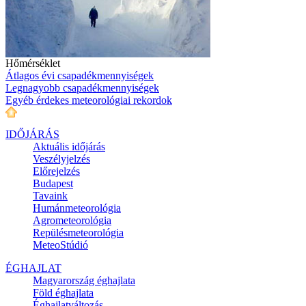
Hőmérséklet
Átlagos évi csapadékmennyiségek
Legnagyobb csapadékmennyiségek
Egyéb érdekes meteorológiai rekordok
IDŐJÁRÁS
Aktuális
időjárás
Veszélyjelzés
Előrejelzés
Budapest
Tavaink
Humánmeteorológia
Agrometeorológia
Repülésmeteorológia
MeteoStúdió
ÉGHAJLAT
Magyarország éghajlata
Föld éghajlata
Éghajlatváltozás