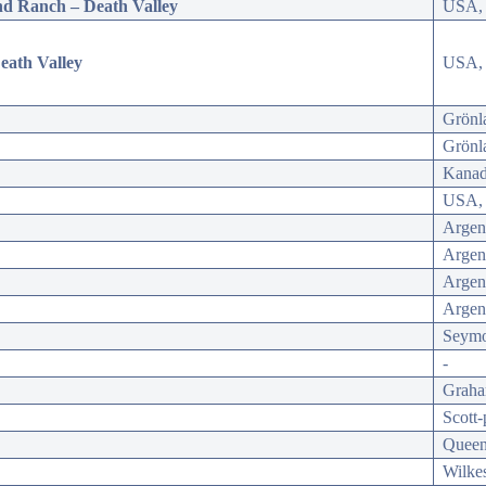
d Ranch – Death Valley
USA, 
eath Valley
USA, 
Grönl
Grönl
Kanad
USA, 
Argen
Argent
Argen
Argen
Seymo
-
Graha
Scott-
Queen
Wilkes