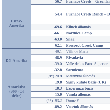
56.7
Furnace Creek – Greenlan
54.4
Furnace Creek Ranch – D
Észak-
Amerika
-69.6
Klinck állomás
-66.1
Northice Camp
-63.0
Snag
-62.1
Prospect Creek Camp
49.1
Villa de María
48.9
Rivadavia
Dél-Amerika
-39.0
Valle de los Patos Superior
-32.8
Sarmiento
(8*) 20.8
Marambio állomás
19.8
Signy kutató bázis (UK)
Antarktisz
18.3
Esperanza bázis
(S60°-tól
15.0
Vanda állomás
délre)
(5*) -93.2
Dome F
-89.2
Vosztok állomás