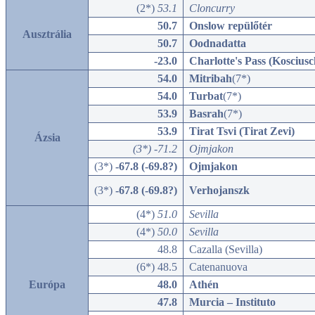
(2*)
53.1
Cloncurry
50.7
Onslow repülőtér
Ausztrália
50.7
Oodnadatta
-23.0
Charlotte's Pass (Koscius
54.0
Mitribah
(7*)
54.0
Turbat
(7*)
53.9
Basrah
(7*)
53.9
Tirat Tsvi (Tirat Zevi)
Ázsia
(3*) -71.2
Ojmjakon
(3*)
-67.8 (-69.8?)
Ojmjakon
(3*)
-67.8 (-69.8?)
Verhojanszk
(4*)
51.0
Sevilla
(4*)
50.0
Sevilla
48.8
Cazalla (Sevilla)
(6*) 48.5
Catenanuova
Európa
48.0
Athén
47.8
Murcia – Instituto