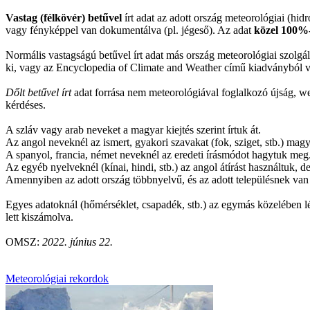
Vastag (félkövér) betűvel
írt adat az adott ország meteorológiai (hid
vagy fényképpel van dokumentálva (pl. jégeső). Az adat
közel 100%
Normális vastagságú betűvel írt adat más ország meteorológiai szolgála
ki, vagy az Encyclopedia of Climate and Weather című kiadványból 
Dőlt betűvel írt
adat forrása nem meteorológiával foglalkozó újság, web
kérdéses.
A szláv vagy arab neveket a magyar kiejtés szerint írtuk át.
Az angol neveknél az ismert, gyakori szavakat (fok, sziget, stb.) magy
A spanyol, francia, német neveknél az eredeti írásmódot hagytuk meg
Az egyéb nyelveknél (kínai, hindi, stb.) az angol átírást használtuk,
Amennyiben az adott ország többnyelvű, és az adott településnek van 
Egyes adatoknál (hőmérséklet, csapadék, stb.) az egymás közelében lé
lett kiszámolva.
OMSZ:
2022. június 22.
Meteorológiai rekordok