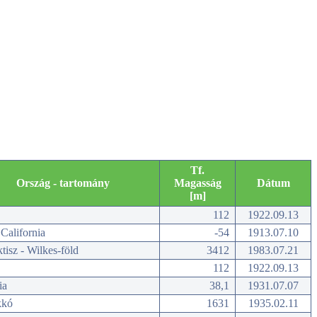
Tf.
Ország - tartomány
Magasság
Dátum
[m]
112
1922.09.13
California
-54
1913.07.10
tisz - Wilkes-föld
3412
1983.07.21
112
1922.09.13
ia
38,1
1931.07.07
kkó
1631
1935.02.11