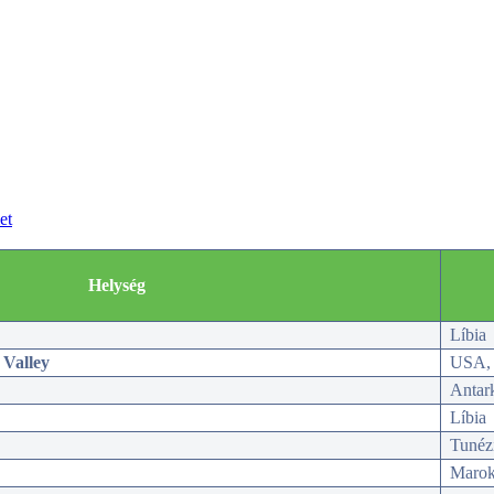
et
Helység
Líbia
 Valley
USA, 
Antark
Líbia
Tunéz
Maro