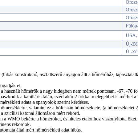
Orosz
Orosz
Orosz
Fülöp-
USA, 
Új-Zé
Új-Zé
hibás konstrukció, aszfaltszerű anyagon állt a hőmérőház, tapasztalatla
ogadják el.
ert a használt hőmérők a nagy hidegben nem mértek pontosan. -67, -70 fo
paszkodik a kapilláris falán, ezért akár 2 fokkal melegebbet is mérhet a 
érsékleti adata a spanyolok szerint kérdéses.
hőmérsékletre, valamint ez a hófelszín hőmérséklete, (a hőmérsékletet
 szicíliai katonai állomáson mért rekord.
ban a WMO bekérte a hőmérőket, és hiteles etalonhoz viszonyította őket.
tinens rekordok.
omata által mért hőmérsékleti adat hibás.