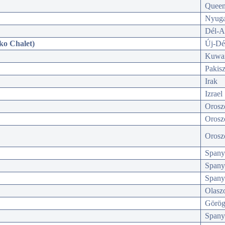
Queen
Nyuga
Dél-Au
cko Chalet)
Új-Dé
Kuwai
Pakisz
Irak
Izrael
Oroszo
Oroszo
Oroszo
Spany
Spany
Spany
Olaszo
Görög
Spany