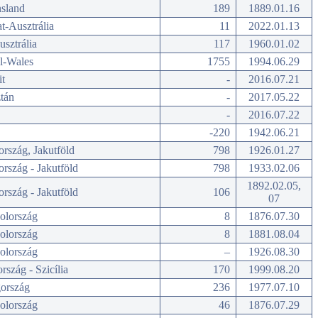
sland
189
1889.01.16
t-Ausztrália
11
2022.01.13
sztrália
117
1960.01.02
l-Wales
1755
1994.06.29
t
-
2016.07.21
tán
-
2017.05.22
-
2016.07.22
-220
1942.06.21
rszág, Jakutföld
798
1926.01.27
rszág - Jakutföld
798
1933.02.06
1892.02.05,
rszág - Jakutföld
106
07
olország
8
1876.07.30
olország
8
1881.08.04
olország
–
1926.08.30
rszág - Szicília
170
1999.08.20
ország
236
1977.07.10
olország
46
1876.07.29