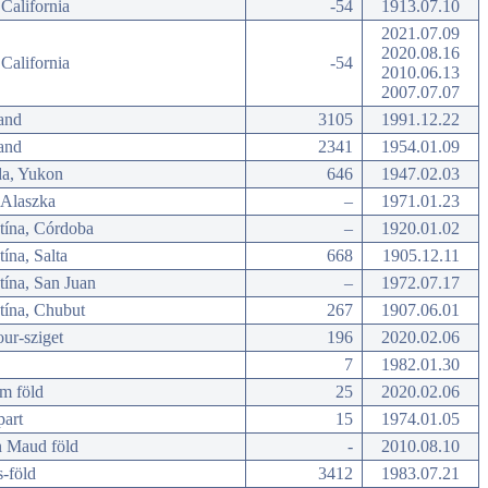
California
-54
1913.07.10
2021.07.09
2020.08.16
California
-54
2010.06.13
2007.07.07
and
3105
1991.12.22
and
2341
1954.01.09
a, Yukon
646
1947.02.03
Alaszka
–
1971.01.23
tína, Córdoba
–
1920.01.02
ína, Salta
668
1905.12.11
tína, San Juan
–
1972.07.17
tína, Chubut
267
1907.06.01
ur-sziget
196
2020.02.06
7
1982.01.30
m föld
25
2020.02.06
part
15
1974.01.05
 Maud föld
-
2010.08.10
-föld
3412
1983.07.21