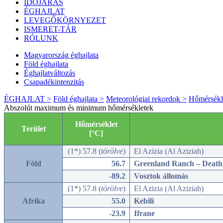
IDŐJÁRÁS
ÉGHAJLAT
LEVEGŐKÖRNYEZET
ISMERET-TÁR
RÓLUNK
Magyarország éghajlata
Föld éghajlata
Éghajlatváltozás
Csapadékintenzitás
ÉGHAJLAT >
Föld éghajlata >
Meteorológiai rekordok >
Hőmérsékl
Abszolút maximum és minimum hőmérsékletek
Hőmérséklet
Terület
[°C]
(1*) 57.8 (
törölve
)
El Azizia (Al Aziziah)
Föld
56.7
Greenland Ranch – Death
-89.2
Vosztok állomás
(1*) 57.8
(
törölve
)
El Azizia (Al Aziziah)
Afrika
55.0
Kebili
-23.9
Ifrane