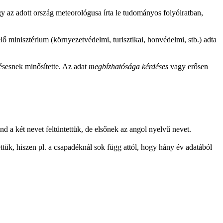
agy az adott ország meteorológusa írta le tudományos folyóiratban,
lő minisztérium (környezetvédelmi, turisztikai, honvédelmi, stb.) adta
désesnek minősítette. Az adat
megbízhatósága kérdéses
vagy erősen
d a két nevet feltüntettük, de elsőnek az angol nyelvű nevet.
tük, hiszen pl. a csapadéknál sok függ attól, hogy hány év adatából