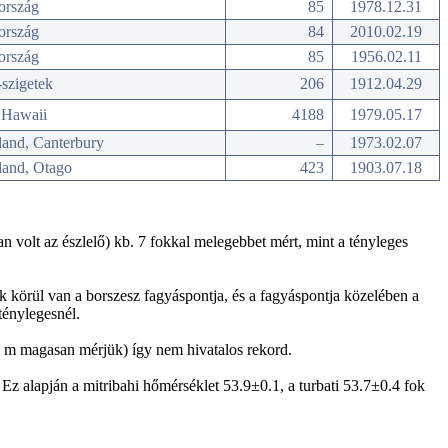
ország
85
1978.12.31
ország
84
2010.02.19
ország
85
1956.02.11
szigetek
206
1912.04.29
Hawaii
4188
1979.05.17
land, Canterbury
–
1973.02.07
land, Otago
423
1903.07.18
n volt az észlelő) kb. 7 fokkal melegebbet mért, mint a tényleges
k körül van a borszesz fagyáspontja, és a fagyáspontja közelében a
ténylegesnél.
 2 m magasan mérjük) így nem hivatalos rekord.
 Ez alapján a mitribahi hőmérséklet 53.9±0.1, a turbati 53.7±0.4 fok