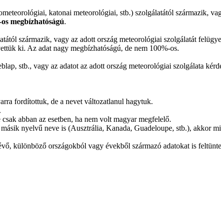
rometeorológiai, katonai meteorológiai, stb.) szolgálatától származik, v
-os megbízhatóságú
.
tától származik, vagy az adott ország meteorológiai szolgálatát felügye
vettük ki. Az adat nagy megbízhatóságú, de nem 100%-os.
lap, stb., vagy az adatot az adott ország meteorológiai szolgálata kér
arra fordítottuk, de a nevet változatlanul hagytuk.
.
 de csak abban az esetben, ha nem volt magyar megfelelő.
másik nyelvű neve is (Ausztrália, Kanada, Guadeloupe, stb.), akkor min
vő, különböző országokból vagy évekből származó adatokat is feltüntet