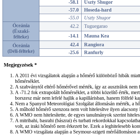
-58.1
Uszty Shugor
-57.0
Hoseda-hard
-55.0
Uszty Shugor
Óceánia
42.2
Tuguegarao
(Északi-
-14.1
Mauna Kea
félteke)
42.4
Rangiora
Óceánia
(Déli-félteke)
-25.6
Ranfurly
Megjegyzések *
A 2011 évi vizsgálatok alapján a hőmérő különböző hibák miatt (
hőmérséklet.
A szabványtól eltérő hőmérővel mérték, így az ausztrálok nem f
A -71.2 fok extrapolált hőmérséklet, a többi közelítő érték, m
borszesz már nem lefelé hajlik a kapillárisban, hanem fölfelé ka
Nem a Spanyol Meteorológiai Szolgálat állomásán mérték, a hőm
A műhold hőmérő szenzora nem volt hitelesítve ilyen alacsony 
A WMO nem hitelesítette, de egyes tanulmányok szerint hiteles a
A mitribahi, basrahi (bászrai) és turbati rekordokkal kapcsolat
volt, az iraki hőmérő nem érkezett be. Ezek a leghitelesebb kon
A WMO vizsgálata alapján a Seymour-szigeti mérőállomáson aut