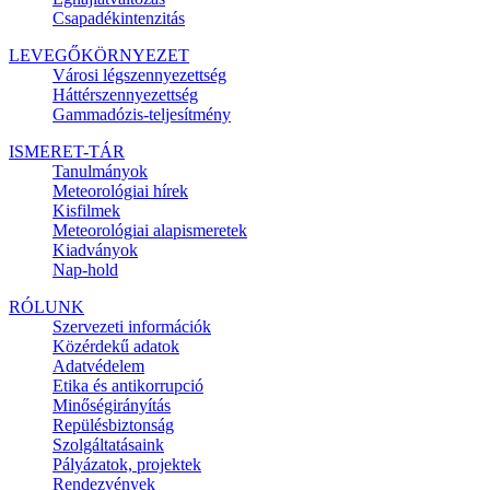
Csapadékintenzitás
LEVEGŐKÖRNYEZET
Városi légszennyezettség
Háttérszennyezettség
Gammadózis-teljesítmény
ISMERET-TÁR
Tanulmányok
Meteorológiai hírek
Kisfilmek
Meteorológiai alapismeretek
Kiadványok
Nap-hold
RÓLUNK
Szervezeti információk
Közérdekű adatok
Adatvédelem
Etika és antikorrupció
Minőségirányítás
Repülésbiztonság
Szolgáltatásaink
Pályázatok, projektek
Rendezvények