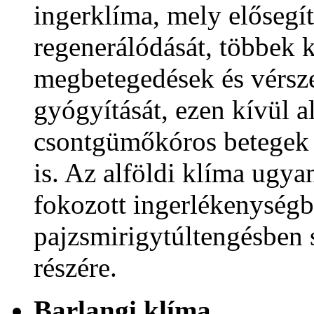
ingerklíma, mely elősegít
regenerálódását, többek 
megbetegedések és vérsz
gyógyítását, ezen kívül 
csontgümőkóros betegek 
is. Az alföldi klíma ugya
fokozott ingerlékenységb
pajzsmirigytúltengésben
részére.
Barlangi klíma