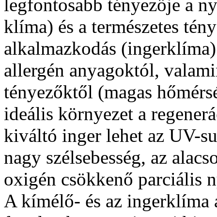
legfontosabb tényezője a n
klíma) és a természetes tén
alkalmazkodás (ingerklíma)
allergén anyagoktól, valamin
tényezőktől (magas hőmérsé
ideális környezet a regener
kiváltó inger lehet az UV-su
nagy szélsebesség, az alacs
oxigén csökkenő parciális n
A kímélő- és az ingerklíma