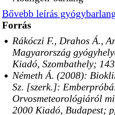
Bővebb leírás gyógybarlang
Forrás
Rákóczi F., Drahos Á., A
Magyarország gyógyhelye
Kiadó, Szombathely; 143
Németh Á. (2008): Biokli
Sz. [szerk.]: Emberpróbál
Orvosmeteorológiáról m
2000 Kiadó, Budapest; p