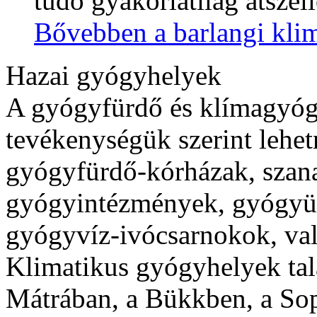
tüdő gyakorlatilag átszell
Bővebben a barlangi klim
Hazai gyógyhelyek
A gyógyfürdő és klímagyóg
tevékenységük szerint lehe
gyógyfürdő-kórházak, szana
gyógyintézmények, gyógyüd
gyógyvíz-ivócsarnokok, va
Klimatikus gyógyhelyek tal
Mátrában, a Bükkben, a Sop