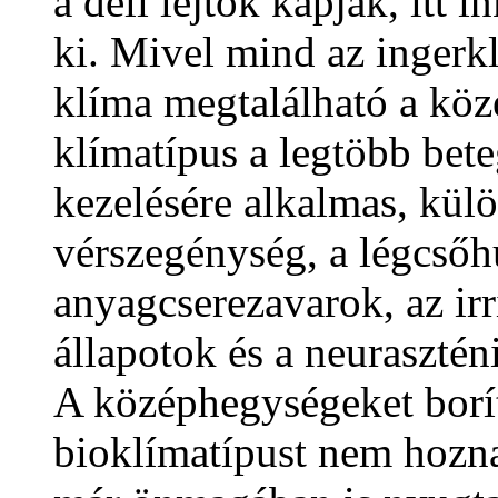
a déli lejtők kapják, itt 
ki. Mivel mind az ingerk
klíma megtalálható a kö
klímatípus a legtöbb bete
kezelésére alkalmas, kül
vérszegénység, a légcsőh
anyagcserezavarok, az irr
állapotok és a neurasztén
A középhegységeket borít
bioklímatípust nem hozna