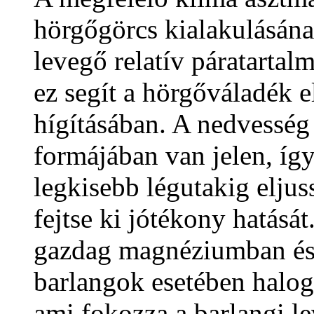
hörgőgörcs kialakulásána
levegő relatív páratarta
ez segít a hörgőváladék e
hígításában. A nedvesség
formájában van jelen, így
legkisebb légutakig eljus
fejtse ki jótékony hatását
gazdag magnéziumban és 
barlangok esetében halog
ami fokozza a barlangi l