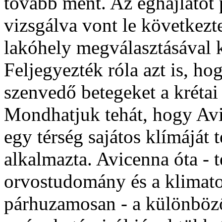
tovább ment. Az éghajlatot
vizsgálva vont le következt
lakóhely megválasztásával 
Feljegyezték róla azt is, ho
szenvedő betegeket a krétai
Mondhatjuk tehát, hogy Avic
egy térség sajátos klímáját 
alkalmazta. Avicenna óta - 
orvostudomány és a klimato
párhuzamosan - a különböz