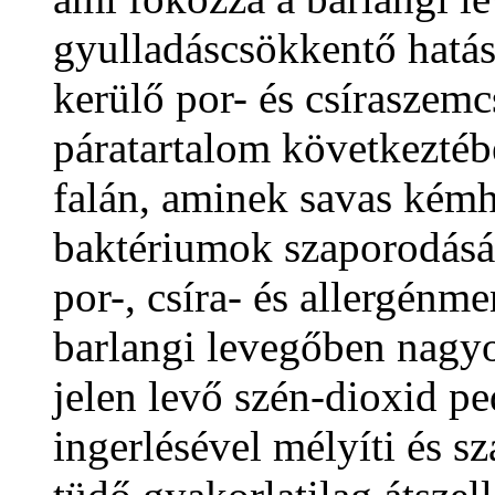
gyulladáscsökkentő hatás
kerülő por- és csíraszemc
páratartalom következtéb
falán, aminek savas kém
baktériumok szaporodását
por-, csíra- és allergénm
barlangi levegőben nagy
jelen levő szén-dioxid p
ingerlésével mélyíti és sz