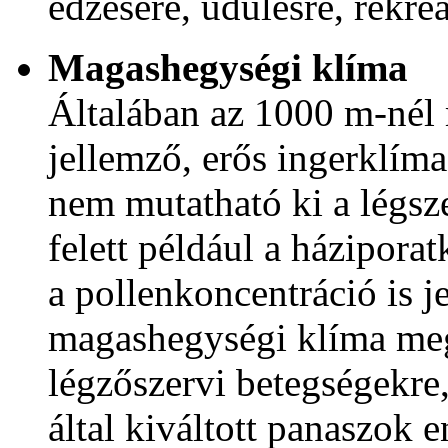
edzésére, üdülésre, rekre
Magashegységi klíma
Általában az 1000 m-nél
jellemző, erős ingerklím
nem mutatható ki a légsz
felett például a házipora
a pollenkoncentráció is j
magashegységi klíma meg
légzőszervi betegségekre,
által kiváltott panaszok 