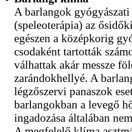
A barlangok gyógyászati 
(speleoterápia) az ősidők
egészen a középkorig gyó
csodaként tartották szám
válhattak akár messze föl
zarándokhellyé. A barlan
légzőszervi panaszok eset
barlangokban a levegő h
ingadozása általában nem
A megfelelő klíma asztmá