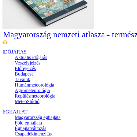
Magyarország nemzeti atlasza - termész
IDŐJÁRÁS
Aktuális
időjárás
Veszélyjelzés
Előrejelzés
Budapest
Tavaink
Humánmeteorológia
Agrometeorológia
Repülésmeteorológia
MeteoStúdió
ÉGHAJLAT
Magyarország éghajlata
Föld éghajlata
Éghajlatváltozás
Csapadékintenzitás