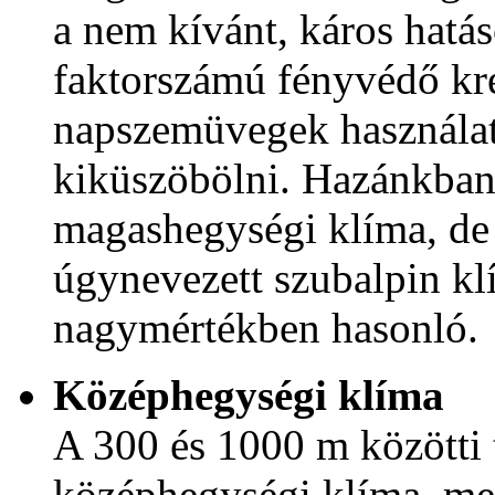
a nem kívánt, káros hatá
faktorszámú fényvédő kr
napszemüvegek használat
kiküszöbölni. Hazánkban
magashegységi klíma, de 
úgynevezett szubalpin kl
nagymértékben hasonló.
Középhegységi klíma
A 300 és 1000 m közötti 
középhegységi klíma, me