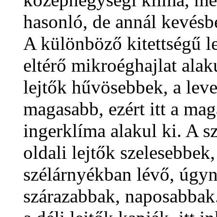
hasonló, de annál kevésbé
A különböző kitettségű l
eltérő mikroéghajlat alak
lejtők hűvösebbek, a leve
magasabb, ezért itt a ma
ingerklíma alakul ki. A sz
oldali lejtők szelesebbe
szélárnyékban lévő, úgyne
szárazabbak, naposabbak.