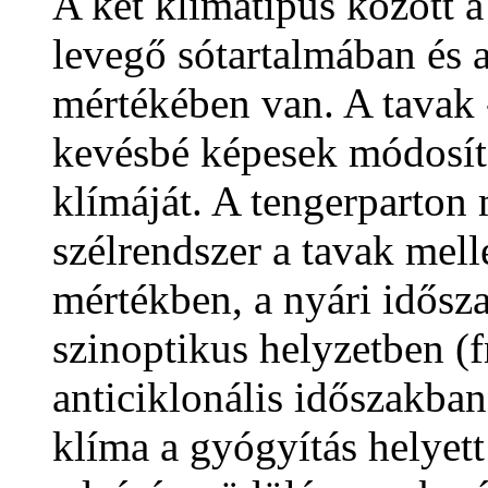
A két klímatípus között a
levegő sótartalmában és
mértékében van. A tavak 
kevésbé képesek módosít
klímáját. A tengerparton
szélrendszer a tavak melle
mértékben, a nyári idősz
szinoptikus helyzetben (
anticiklonális időszakban
klíma a gyógyítás helyet