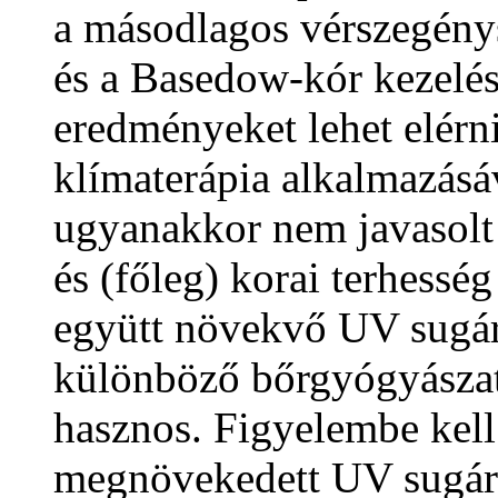
a másodlagos vérszegény
és a Basedow-kór kezelés
eredményeket lehet elérn
klímaterápia alkalmazásá
ugyanakkor nem javasolt
és (főleg) korai terhessé
együtt növekvő UV sugár
különböző bőrgyógyászat
hasznos. Figyelembe kel
megnövekedett UV sugárzá