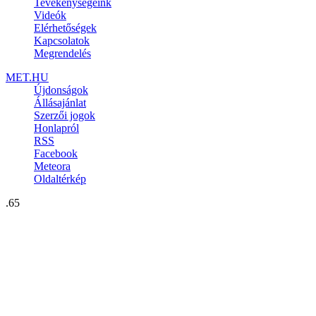
Tevékenységeink
Videók
Elérhetőségek
Kapcsolatok
Megrendelés
MET.HU
Újdonságok
Állásajánlat
Szerzői jogok
Honlapról
RSS
Facebook
Meteora
Oldaltérkép
.65