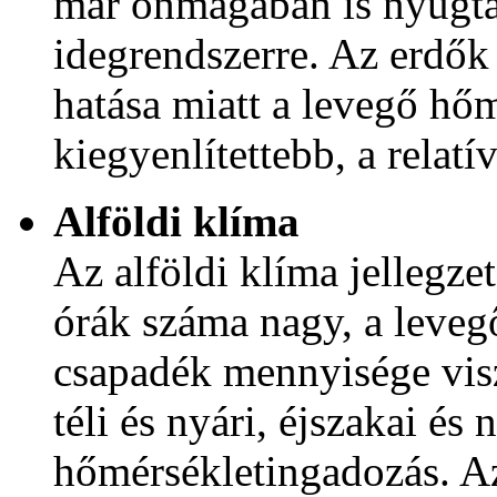
már önmagában is nyugtat
idegrendszerre. Az erdők
hatása miatt a levegő hő
kiegyenlítettebb, a relat
Alföldi klíma
Az alföldi klíma jellegze
órák száma nagy, a levegő
csapadék mennyisége vis
téli és nyári, éjszakai és 
hőmérsékletingadozás. Az