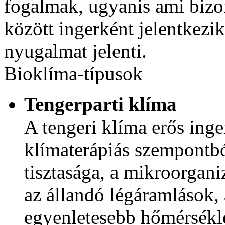
fogalmak, ugyanis ami biz
között ingerként jelentkezi
nyugalmat jelenti.
Bioklíma-típusok
Tengerparti klíma
A tengeri klíma erős inge
klímaterápiás szempontbó
tisztasága, a mikroorgan
az állandó légáramlások, 
egyenletesebb hőmérsékle