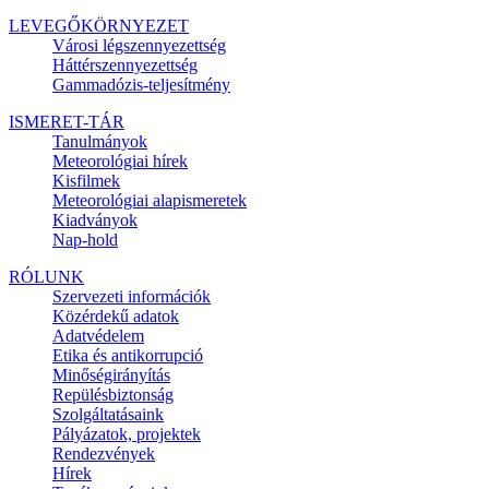
LEVEGŐKÖRNYEZET
Városi légszennyezettség
Háttérszennyezettség
Gammadózis-teljesítmény
ISMERET-TÁR
Tanulmányok
Meteorológiai hírek
Kisfilmek
Meteorológiai alapismeretek
Kiadványok
Nap-hold
RÓLUNK
Szervezeti információk
Közérdekű adatok
Adatvédelem
Etika és antikorrupció
Minőségirányítás
Repülésbiztonság
Szolgáltatásaink
Pályázatok, projektek
Rendezvények
Hírek