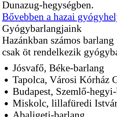
Dunazug-hegységben.
Bővebben a hazai gyógyhel
Gyógybarlangjaink
Hazánkban számos barlang t
csak öt rendelkezik gyógyba
Jósvafő, Béke-barlang
Tapolca, Városi Kórház 
Budapest, Szemlő-hegyi-
Miskolc, lillafüredi Istv
Abaligeti-barlang