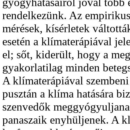
gyógyhatásairól jóval több
rendelkezünk. Az empirikus
mérések, kísérletek váltottá
esetén a klímaterápiával je
el; sőt, kiderült, hogy a me
gyakorlatilag minden betegs
A klímaterápiával szembeni 
pusztán a klíma hatására b
szenvedők meggyógyuljanak
panaszaik enyhüljenek. A kl