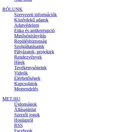
RÓLUNK
Szervezeti információk
Közérdekű adatok
Adatvédelem
Etika és antikorrupció
Minőségirányítás
Repülésbiztonság
Szolgáltatásaink
Pályázatok, projektek
Rendezvények
Hírek
Tevékenységeink
Videók
Elérhetőségek
Kapcsolatok
Megrendelés
MET.HU
Újdonságok
Állásajánlat
Szerzői jogok
Honlapról
RSS
Facebook