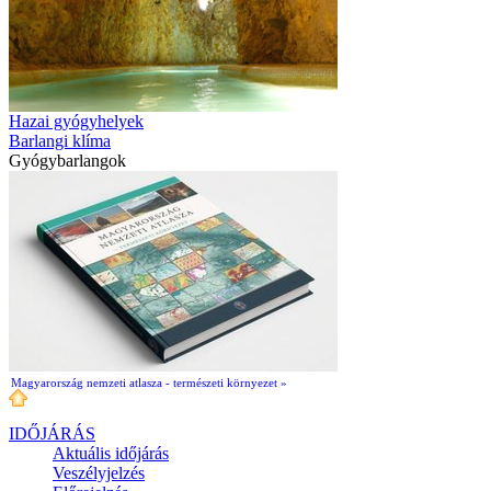
Hazai gyógyhelyek
Barlangi klíma
Gyógybarlangok
Magyarország nemzeti atlasza - természeti környezet »
IDŐJÁRÁS
Aktuális
időjárás
Veszélyjelzés