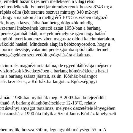
 emellett hazánk (és nem mellékesen a világ) első
zzel rendelkezik. Felmért járatrendszerének hossza 8743 m; a
rápiás célra (két teremre osztva) mintegy 340 m2-nyi
nt, hogy a napokon át a mellig érő 10°C-os vízben dolgozó
k, hogy a lázas, láthatóan beteg dolgozók mindig
ertani Intézetének kutatói aztán 1953-ban a barlang
ó) penészgombát talált, melyek némelyike igen nagy hatású
langból nyert kondenzvízben magas az oldott kalciumtartalom,
nyákoldó hatású. Mindezek alapján bebizonyosodott, hogy a
 pormentessége, valamint penészgomba spórái által termelt
ű betegségekben szenvedők gyógyítására alkalmas.
kalcium- és magnéziumtartalma, de egyedülállósága mégsem
vízforrások következtében a barlang hőmérséklete a hazai
 a barlang száraz járatait, az ún. Kórház-barlangot
ápiás kezelések, a Kórház-barlangot az Egészségügyi
számára 1986-ban nyitották meg. A 2003-ban befejeződött
ható. A barlang átlaghőmérséklete 12-13°C, relatív
t ásványi anyagot tartalmaz, melynek összetétele lényegében
 hasznosítása 1990 óta folyik a Szent János Kórház kihelyezett
zelében nyílik, hossza 350 m, legnagyobb mélysége 55 m. A