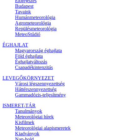
Előrejelzés
Budapest
Tavaink
Humánmeteorológia
Agrometeorológia
Repülésmeteorológia
MeteoStúdió
ÉGHAJLAT
Magyarország éghajlata
Föld éghajlata
Éghajlatváltozás
Csapadékintenzitás
LEVEGŐKÖRNYEZET
Városi légszennyezettség
Háttérszennyezettség
Gammadózis-teljesítmény
ISMERET-TÁR
Tanulmányok
Meteorológiai hírek
Kisfilmek
Meteorológiai alapismeretek
Kiadványok
Nap-hold