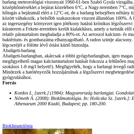
barlang meteorológiai viszonyait 1960-61-ben Szabó Gyula vizsgálta.
középhőmérséklet a bejárat közelében 6°C, a Nagy-teremben 7°C, míg
hőingás a bejáratnál eléri a 12°C-ot, de a barlang belsejében néhány t
között váltakozik, a belsőbb szakaszokon viszont állandóan 100%. A l
az ingerszegény környezet igen jótékony hatású krónikus légzőszervi
kúraterem a Fekete-teremben került kialakításra, amely a turisták elől
relatív páratartalom meghaladja a 80%-ot. Az aeroszol kalcium- és ma
baktérium- és gombaszáma elhanyagolható. A radon szintje alacsony. 
légcseréjét a fölötte lévő óriási kürtő biztosítja.
Abaligeti-barlang
Abaligeti-barlangban, akárcsak a többi gyógybarlangban, igen magas
megfigyelhető magas kalciumtartalom hatását fokozza a feltűnően m
szokásos 1-8 mg/l helyett!). Megfigyelték, hogy a barlangi levegő rad
Mindezek a hatótényezők hozzájárulnak a légzőszervi megbetegedése
gyógyulásához.
Forrás
Kordos L. [szerk.] (1984): Magyarország barlangjai. Gondolat
Németh Á. (2008): Bioklimatológia. In: Holicska Sz. [szerk.]
Athenaeum 2000 Kiadó, Budapest; pp. 180-200.
Bioklimatológia