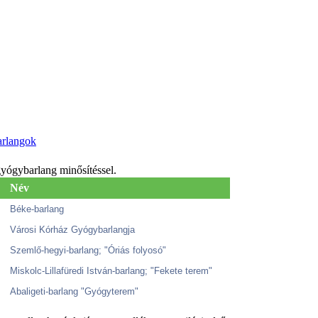
rlangok
yógybarlang minősítéssel.
Név
Béke-barlang
Városi Kórház Gyógybarlangja
Szemlő-hegyi-barlang; "Óriás folyosó"
Miskolc-Lillafüredi István-barlang; "Fekete terem"
Abaligeti-barlang "Gyógyterem"