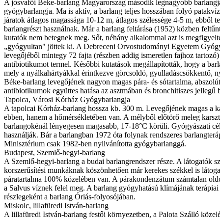
A jósvafői Béke-barlang Magyarország második legnagyobb barlangja,
gyógybarlangja. Ma is aktív, a barlang teljes hosszában folyó patakví
járatok átlagos magassága 10-12 m, átlagos szélessége 4-5 m, ebből te
barlangrészt használnak. Már a barlang feltárása (1952) közben feltű
kutatók nem betegnek meg. Sőt, néhány alkalommal azt is megfigyelté
„gyógyultan" jöttek ki. A Debreceni Orvostudományi Egyetem Gyógysz
levegőjéből mintegy 72 fajta (részben addig ismeretlen fajhoz tartoz
antibiotikumot termel. Későbbi kutatások megállapították, hogy a bar
mely a nyálkahártyákkal érintkezve görcsoldó, gyulladáscsökkentő, 
Béke-barlang levegőjének nagyon magas pára- és sótartalma, abszolút
antibiotikumok együttes hatása az asztmában és bronchitiszes jelleg
Tapolca, Városi Kórház Gyógybarlangja
A tapolcai Kórház-barlang hossza kb. 300 m. Levegőjének magas a 
ebben, hanem a hőmérsékletében van. A mélyből előtörő meleg karszt
barlangokénál lényegesen magasabb, 17-18°C körüli. Gyógyászati célra
használják. Bár a barlangban 1972 óta folynak rendszeres barlangter
Minisztérium csak 1982-ben nyilvánította gyógybarlanggá.
Budapest, Szemlő-hegyi-barlang
A Szemlő-hegyi-barlang a budai barlangrendszer része. A látogatók 
korszerűsítési munkáknak köszönhetően már kerekes székkel is látogat
páratartalma 100% közelében van. A párakondenzátum számtalan oldot
a Salvus víznek felel meg. A barlang gyógyhatású klímájának terápiai
részlegeként a barlang Óriás-folyosójában.
Miskolc, lillafüredi István-barlang
A lillafüredi István-barlang festői környezetben, a Palota Szálló kö