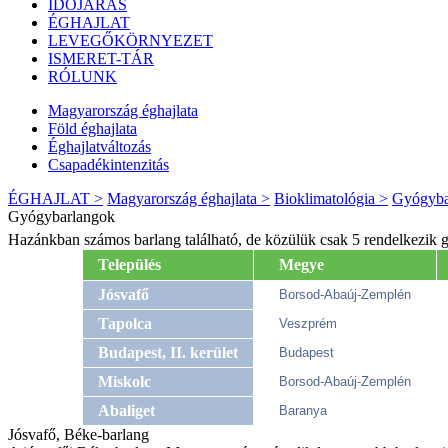
IDŐJÁRÁS
ÉGHAJLAT
LEVEGŐKÖRNYEZET
ISMERET-TÁR
RÓLUNK
Magyarország éghajlata
Föld éghajlata
Éghajlatváltozás
Csapadékintenzitás
ÉGHAJLAT >
Magyarország éghajlata >
Bioklimatológia >
Gyógyba
Gyógybarlangok
Hazánkban számos barlang található, de közülük csak 5 rendelkezik g
Település
Megye
Jósvafő
Borsod-Abaúj-Zemplén
Tapolca
Veszprém
Budapest, II. kerület
Budapest
Miskolc
Borsod-Abaúj-Zemplén
Abaliget
Baranya
Jósvafő, Béke-barlang