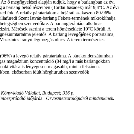
 Az ő megfigyelései alapján tudjuk, hogy a barlangban az évi
 a barlang belső részeiben (Tordai-hasadék) már 9,4°C. Az évi
ized fok. A relatív páratartalom a bejárati szakaszon 89-96%
illafüredi Szent István-barlang Fekete-termének mikroklímája,
 betegségben szenvedőkre. A barlangterápiára alkalmas
 elzárt. Mérések szerint a terem hőmérséklete 10°C körüli. A
gnéziumtartalma jelentős. A barlang levegőjének portartalma,
Vízszintes irányú légmozgás nincs. A terem természetes
 (96%) a levegő relatív páratartalma. A párakondenzátumban
agas magnézium koncentráció (84 mg/l a más barlangokban
ioaktivitása is lényegesen magasabb, mint a felszínen.
kben, elsősorban idült hörghurutban szenvedők
 Könyvkiadó Válallat, Budapest; 316 p.
: Emberpróbáló időjárás - Orvosmeteorológiáról mindenkinek.