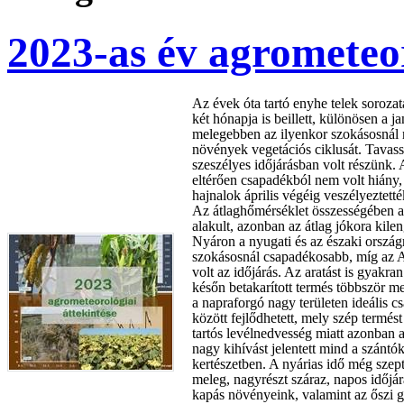
2023-as év agrometeor
Az évek óta tartó enyhe telek sorozat
két hónapja is beillett, különösen a j
melegebben az ilyenkor szokásosnál
növények vegetációs ciklusát. Tavass
szeszélyes időjárásban volt részünk. 
eltérően csapadékból nem volt hiány
hajnalok április végéig veszélyeztett
Az átlaghőmérséklet összességében a
alakult, azonban az átlag jókora kilen
Nyáron a nyugati és az északi ország
szokásosnál csapadékosabb, míg az 
volt az időjárás. Az aratást is gyakra
későn betakarított termés többször m
a napraforgó nagy területen ideális 
között fejlődhetett, mely szép termést
tartós levélnedvesség miatt azonban
nagy kihívást jelentett mind a szántó
kertészetben. A nyárias idő még szept
meleg, nagyrészt száraz, napos időjárá
kapás növényeink, valamint az őszi 