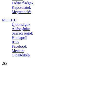
Elérhetőségek
Kapcsolatok
Megrendelés
MET.HU
Újdonságok
Állásajánlat
Szerzői jogok
Honlapról
RSS
Facebook
Meteora
Oldaltérkép
.65