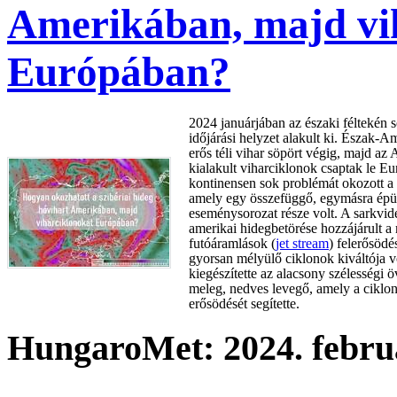
Amerikában, majd vi
Európában?
2024 januárjában az északi féltekén s
időjárási helyzet alakult ki. Észak-A
erős téli vihar söpört végig, majd az
kialakult viharciklonok csaptak le E
kontinensen sok problémát okozott a 
amely egy összefüggő, egymásra épü
eseménysorozat része volt. A sarkvi
amerikai hidegbetörése hozzájárult a
futóáramlások (
jet stream
) felerősödé
gyorsan mélyülő ciklonok kiváltója v
kiegészítette az alacsony szélességi 
meleg, nedves levegő, amely a ciklo
erősödését segítette.
HungaroMet: 2024. februá