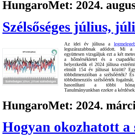
HungaroMet: 2024. augusz
Szélsőséges július, júl
Az idei év júliusa a
legmelege
legszárazabbnak adódott. Mi a
együttesen vizsgáljuk ezt a két mete
a hőmérsékletet és a csapadék
helyezkedik el 2024 júliusa extrém
elmúlt 154 év júliusai között? Egy
többdimenzióban a szélsőérték? És
többdimenziós szélsőérték fogalmát,
hasonlítani a többi hónap 
Tanulmányunkban ezekre a kérdésekr
HungaroMet: 2024. márci
Hogyan okozhatott a s