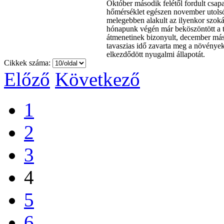
Október második felétől fordult csapa
hőmérséklet egészen november utols
melegebben alakult az ilyenkor szoká
hónapunk végén már beköszöntött a t
átmenetinek bizonyult, december más
tavaszias idő zavarta meg a növény
elkezdődött nyugalmi állapotát.
Cikkek száma:
Előző
Következő
1
2
3
4
5
6