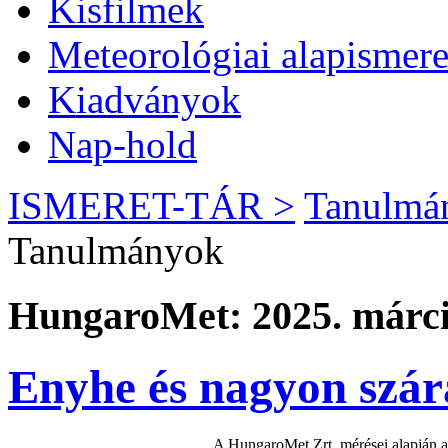
Kisfilmek
Meteorológiai alapismere
Kiadványok
Nap-hold
ISMERET-TÁR >
Tanulmá
Tanulmányok
HungaroMet: 2025. márci
Enyhe és nagyon szára
A HungaroMet Zrt. mérései alapján a