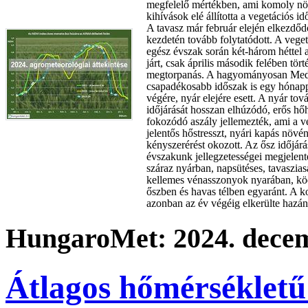
megfelelő mértékben, ami komoly n
kihívások elé állította a vegetációs i
A tavasz már február elején elkezdődö
kezdetén tovább folytatódott. A veget
egész évszak során két-három héttel 
járt, csak április második felében tör
megtorpanás. A hagyományosan Med
csapadékosabb időszak is egy hónapp
végére, nyár elejére esett. A nyár tov
időjárását hosszan elhúzódó, erős hő
fokozódó aszály jellemezték, ami a v
jelentős hőstresszt, nyári kapás növé
kényszerérést okozott. Az ősz időjár
évszakunk jellegzetességei megjelent
száraz nyárban, napsütéses, tavaszi
kellemes vénasszonyok nyarában, kö
őszben és havas télben egyaránt. A 
azonban az év végéig elkerülte hazán
HungaroMet: 2024. decem
Átlagos hőmérsékletű 