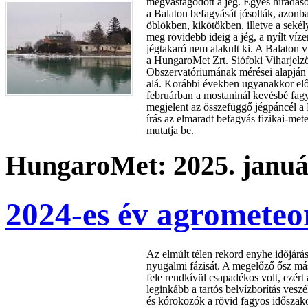
megvastagodott a jég. Egyes híradás
a Balaton befagyását jósolták, azonba
öblökben, kikötőkben, illetve a sekél
meg rövidebb ideig a jég, a nyílt víz
jégtakaró nem alakult ki. A Balaton 
a HungaroMet Zrt. Siófoki Viharjelz
Obszervatóriumának mérései alapján
alá. Korábbi években ugyanakkor elő
februárban a mostaninál kevésbé fagy
megjelent az összefüggő jégpáncél a 
írás az elmaradt befagyás fizikai-mete
mutatja be.
HungaroMet: 2025. január
2024-es év agrometeor
Az elmúlt télen rekord enyhe időjárá
nyugalmi fázisát. A megelőző ősz más
fele rendkívül csapadékos volt, ezért 
leginkább a tartós belvízborítás veszé
és kórokozók a rövid fagyos idősza