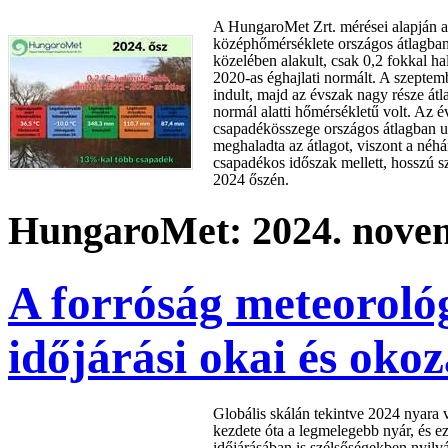
A HungaroMet Zrt. mérései alapján a
középhőmérséklete országos átlagban
közelében alakult, csak 0,2 fokkal h
2020-as éghajlati normált. A szepte
indult, majd az évszak nagy része át
normál alatti hőmérsékletű volt. Az 
csapadékösszege országos átlagban 
meghaladta az átlagot, viszont a né
csapadékos időszak mellett, hosszú sz
2024 őszén.
HungaroMet: 2024. novem
A forróság meteorológ
időjárási okai és okoz
Globális skálán tekintve 2024 nyara 
kezdete óta a legmelegebb nyár, és 
időjárásában is szélsőségekben nyilv