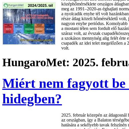
középhőmérséklete országos átlagban
meg az 1991–2020-as éghajlati normá
a nyolcadik enyhe tél volt hazánkba
része átlag közeli hőmérsékletű volt, 
nagyon enyhe periódus. Komolyabb h
a mostani télen sem fordult elő hazá
száraz volt, az évszak csapadékössze
a szokásos mennyiség alig felét érte 
csapadék az idei telet megelőzően a 
volt.
HungaroMet: 2025. februá
Miért nem fagyott be 
hidegben?
2025. február közepén az átlagosnál 
az országban, így a Balaton térségébe
hatására a sekélyebb tavak felszínén