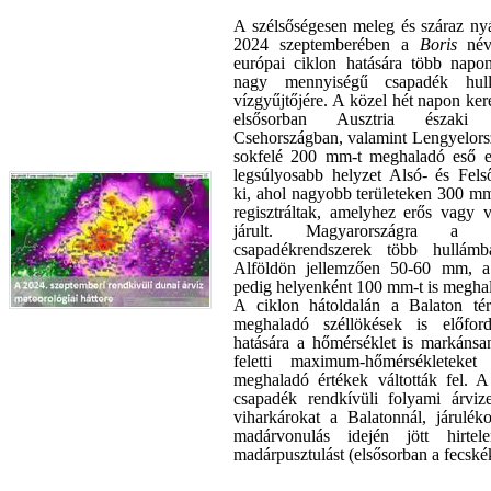
A szélsőségesen meleg és száraz nyá
2024 szeptemberében a
Boris
névr
európai ciklon hatására több napon
nagy mennyiségű csapadék hul
vízgyűjtőjére. A közel hét napon ker
elsősorban Ausztria északi te
Csehországban, valamint Lengyelors
sokfelé 200 mm-t meghaladó eső es
legsúlyosabb helyzet Alsó- és Fels
ki, ahol nagyobb területeken 300 mm 
regisztráltak, amelyhez erős vagy v
járult. Magyarországra a c
csapadékrendszerek több hullám
Alföldön jellemzően 50-60 mm, a
pedig helyenként 100 mm-t is meghal
A ciklon hátoldalán a Balaton té
meghaladó széllökések is előfor
hatására a hőmérséklet is markánsa
feletti maximum-hőmérsékletek
meghaladó értékek váltották fel. A
csapadék rendkívüli folyami árviz
viharkárokat a Balatonnál, járulék
madárvonulás idején jött hirtel
madárpusztulást (elsősorban a fecské