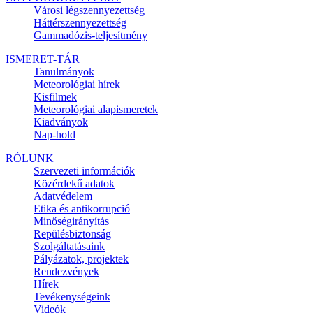
Városi légszennyezettség
Háttérszennyezettség
Gammadózis-teljesítmény
ISMERET-TÁR
Tanulmányok
Meteorológiai hírek
Kisfilmek
Meteorológiai alapismeretek
Kiadványok
Nap-hold
RÓLUNK
Szervezeti információk
Közérdekű adatok
Adatvédelem
Etika és antikorrupció
Minőségirányítás
Repülésbiztonság
Szolgáltatásaink
Pályázatok, projektek
Rendezvények
Hírek
Tevékenységeink
Videók