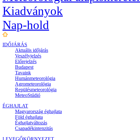
Kiadványok
Nap-hold
IDŐJÁRÁS
Aktuális
időjárás
Veszélyjelzés
Előrejelzés
Budapest
Tavaink
Humánmeteorológia
Agrometeorológia
Repülésmeteorológia
MeteoStúdió
ÉGHAJLAT
Magyarország éghajlata
Föld éghajlata
Éghajlatváltozás
Csapadékintenzitás
LEVEGŐKÖRNYEZET