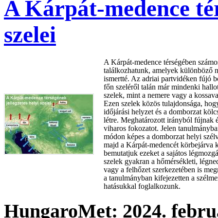
A Kárpát-medence térs
szelei
A Kárpát-medence térségében számos 
találkozhatunk, amelyek különböző 
ismertté. Az adriai partvidéken fújó 
főn szeléről talán már mindenki hallo
szelek, mint a nemere vagy a kossava
Ezen szelek közös tulajdonsága, hog
időjárási helyzet és a domborzat köl
létre. Meghatározott irányból fújnak 
viharos fokozatot. Jelen tanulmányba
módon képes a domborzat helyi szélvi
majd a Kárpát-medencét körbejárva 
bemutatjuk ezeket a sajátos légmozgá
szelek gyakran a hőmérsékleti, légn
vagy a felhőzet szerkezetében is me
a tanulmányban kifejezetten a szélme
hatásukkal foglalkozunk.
HungaroMet: 2024. februá