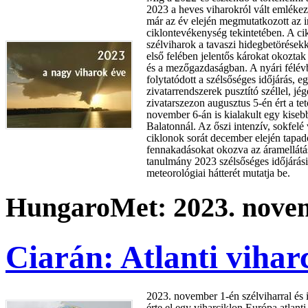
2023 a heves viharokról vált emlékez
már az év elején megmutatkozott az i
ciklontevékenység tekintetében. A c
szélviharok a tavaszi hidegbetörések
első felében jelentős károkat okoztak
és a mezőgazdaságban. A nyári félév
folytatódott a szélsőséges időjárás, 
zivatarrendszerek pusztító széllel, jé
zivatarszezon augusztus 5-én ért a te
november 6-án is kialakult egy kiseb
Balatonnál. Az őszi intenzív, sokfelé
ciklonok sorát december elején tapadó
fennakadásokat okozva az áramellátá
tanulmány 2023 szélsőséges időjárási
meteorológiai hátterét mutatja be.
HungaroMet: 2023. novem
Ciarán: Atlanti viha
2023. november 1-én szélviharral és 
érte el egy viharciklon Európa atlanti