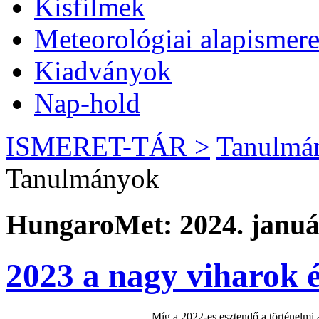
Kisfilmek
Meteorológiai alapismere
Kiadványok
Nap-hold
ISMERET-TÁR >
Tanulmá
Tanulmányok
HungaroMet: 2024. január
2023 a nagy viharok 
Míg a 2022-es esztendő a történelmi a