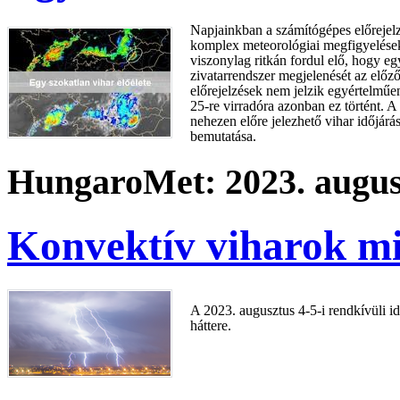
Napjainkban a számítógépes előrejel
komplex meteorológiai megfigyelés
viszonylag ritkán fordul elő, hogy 
zivatarrendszer megjelenését az előz
előrejelzések nem jelzik egyértelműe
25-re virradóra azonban ez történt. 
nehezen előre jelezhető vihar időjárás
bemutatása.
HungaroMet: 2023. augusz
Konvektív viharok m
A 2023. augusztus 4-5-i rendkívüli id
háttere.