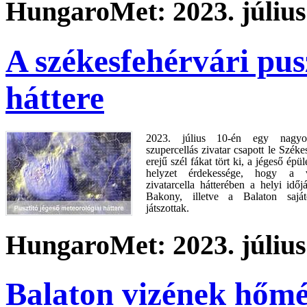
HungaroMet: 2023. július
A székesfehérvári pus
háttere
2023. július 10-én egy nagyo
szupercellás zivatar csapott le Szék
erejű szél fákat tört ki, a jégeső épü
helyzet érdekessége, hogy a vá
zivatarcella hátterében a helyi időj
Bakony, illetve a Balaton saját
játszottak.
HungaroMet: 2023. július
Balaton vizének hőmér