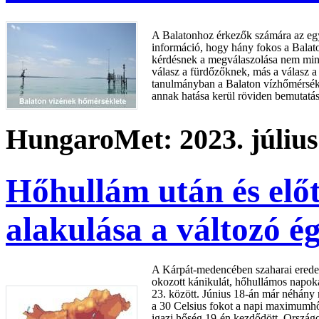
A Balatonhoz érkezők számára az eg
információ, hogy hány fokos a Balat
kérdésnek a megválaszolása nem min
válasz a fürdőzőknek, más a válasz 
tanulmányban a Balaton vízhőmérsékl
annak hatása kerül röviden bemutatás
HungaroMet: 2023. július
Hőhullám után és előt
alakulása a változó é
A Kárpát-medencében szaharai erede
okozott kánikulát, hőhullámos napoka
23. között. Június 18-án már néhány
a 30 Celsius fokot a napi maximumhő
igazi hőség 19-én kezdődött. Ország