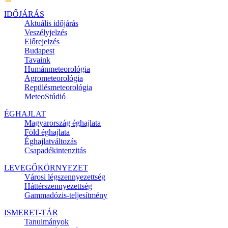
IDŐJÁRÁS
Aktuális
időjárás
Veszélyjelzés
Előrejelzés
Budapest
Tavaink
Humánmeteorológia
Agrometeorológia
Repülésmeteorológia
MeteoStúdió
ÉGHAJLAT
Magyarország éghajlata
Föld éghajlata
Éghajlatváltozás
Csapadékintenzitás
LEVEGŐKÖRNYEZET
Városi légszennyezettség
Háttérszennyezettség
Gammadózis-teljesítmény
ISMERET-TÁR
Tanulmányok