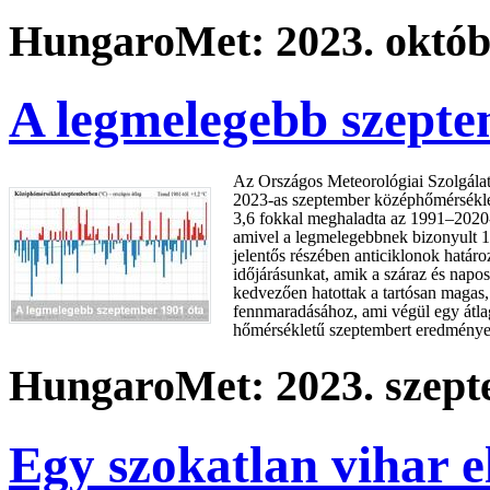
HungaroMet: 2023. októbe
A legmelegebb szepte
Az Országos Meteorológiai Szolgálat
2023-as szeptember középhőmérsékle
3,6 fokkal meghaladta az 1991–2020-a
amivel a legmelegebbnek bizonyult 
jelentős részében anticiklonok határ
időjárásunkat, amik a száraz és napos
kedvezően hatottak a tartósan magas,
fennmaradásához, ami végül egy átlag
hőmérsékletű szeptembert eredménye
HungaroMet: 2023. szept
Egy szokatlan vihar e