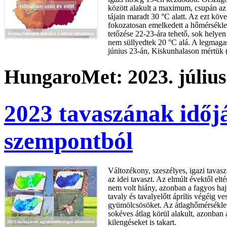
között alakult a maximum, csupán az 
tájain maradt 30 °C alatt. Az ezt kö
fokozatosan emelkedett a hőmérsékle
tetőzése 22-23-ára tehető, sok hely
nem süllyedtek 20 °C alá. A legmaga
június 23-án, Kiskunhalason mértük 
HungaroMet: 2023. július
2023 tavaszának időj
szempontból
Változékony, szeszélyes, igazi tavaszi
az idei tavaszt. Az elmúlt évektől el
nem volt hiány, azonban a fagyos hajn
tavaly és tavalyelőtt április végéig ve
gyümölcsösöket. Az átlaghőmérsékle
sokéves átlag körül alakult, azonban 
kilengéseket is takart.