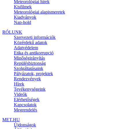
Meteorológiai hírek
Kisfilmek
Meteorológiai alapismeretek
Kiadványok
Nap-hold
RÓLUNK
Szervezeti információk
Közérdekű adatok
Adatvédelem
Etika és antikorrupció
Minőségirányítás
Repülésbiztonság
Szolgáltatásaink
Pályázatok, projektek
Rendezvények
Hírek
Tevékenységeink
Videók
Elérhetőségek
Kapcsolatok
Megrendelés
MET.HU
Újdonságok