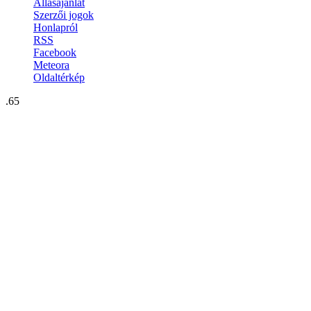
Állásajánlat
Szerzői jogok
Honlapról
RSS
Facebook
Meteora
Oldaltérkép
.65