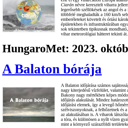
Ciarán
névre keresztelt viharra jelle
legerősebb széllökések az angol és a 
többfelé meghaladták a 160 km/h seb
emberéleteket követelt és óriási káro
épületekben és infrastruktúrában egy
sok tekintetben tipikusnak mondható
vihar meteorológiai hátteret tekinti át.
HungaroMet: 2023. októbe
A Balaton bórája
A Balaton időjárása számos sajátossá
nagy kiterjedésű vízfelület, valamint
Bakony nagy mértékben képes módosí
időjárás alakulását. Mindez határozot
időjárási elemek, így a levegő hőmér
szélviszonyoknak, a felhőzetnek és 
az alakulásában is. A viharok látszóla
a tóra, és különösen a nyílt vízen gy
mint a környező szárazföldi területek