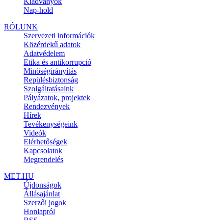
Kiadványok
Nap-hold
RÓLUNK
Szervezeti információk
Közérdekű adatok
Adatvédelem
Etika és antikorrupció
Minőségirányítás
Repülésbiztonság
Szolgáltatásaink
Pályázatok, projektek
Rendezvények
Hírek
Tevékenységeink
Videók
Elérhetőségek
Kapcsolatok
Megrendelés
MET.HU
Újdonságok
Állásajánlat
Szerzői jogok
Honlapról