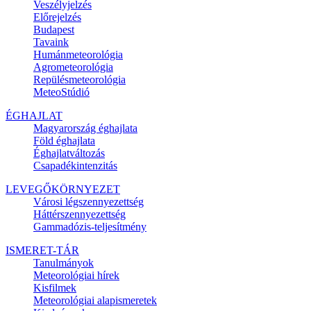
Veszélyjelzés
Előrejelzés
Budapest
Tavaink
Humánmeteorológia
Agrometeorológia
Repülésmeteorológia
MeteoStúdió
ÉGHAJLAT
Magyarország éghajlata
Föld éghajlata
Éghajlatváltozás
Csapadékintenzitás
LEVEGŐKÖRNYEZET
Városi légszennyezettség
Háttérszennyezettség
Gammadózis-teljesítmény
ISMERET-TÁR
Tanulmányok
Meteorológiai hírek
Kisfilmek
Meteorológiai alapismeretek