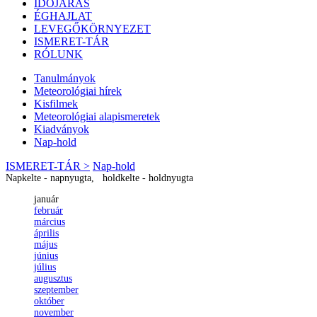
IDŐJÁRÁS
ÉGHAJLAT
LEVEGŐKÖRNYEZET
ISMERET-TÁR
RÓLUNK
Tanulmányok
Meteorológiai hírek
Kisfilmek
Meteorológiai alapismeretek
Kiadványok
Nap-hold
ISMERET-TÁR >
Nap-hold
Napkelte - napnyugta, holdkelte - holdnyugta
január
február
március
április
május
június
július
augusztus
szeptember
október
november