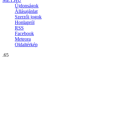
MET.HU
Újdonságok
Állásajánlat
Szerzői jogok
Honlapról
RSS
Facebook
Meteora
Oldaltérkép
.65