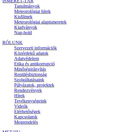
ISMERET-TÁR
Tanulmányok
Meteorológiai hírek
Kisfilmek
Meteorológiai alapismeretek
Kiadványok
Nap-hold
RÓLUNK
Szervezeti információk
Közérdekű adatok
Adatvédelem
Etika és antikorrupció
Minőségirányítás
Repülésbiztonság
Szolgáltatásaink
Pályázatok, projektek
Rendezvények
Hírek
Tevékenységeink
Videók
Elérhetőségek
Kapcsolatok
Megrendelés