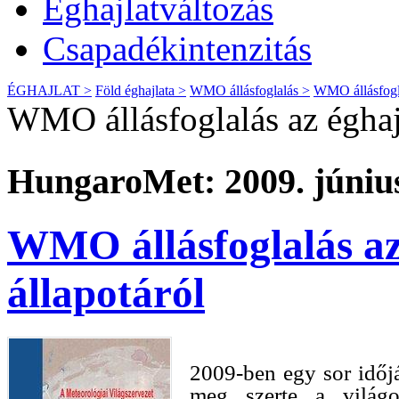
Éghajlatváltozás
Csapadékintenzitás
ÉGHAJLAT >
Föld éghajlata >
WMO állásfoglalás >
WMO állásfoglal
WMO állásfoglalás az éghajl
HungaroMet: 2009. június
WMO állásfoglalás az 
állapotáról
2009-ben egy sor időjár
meg szerte a világo