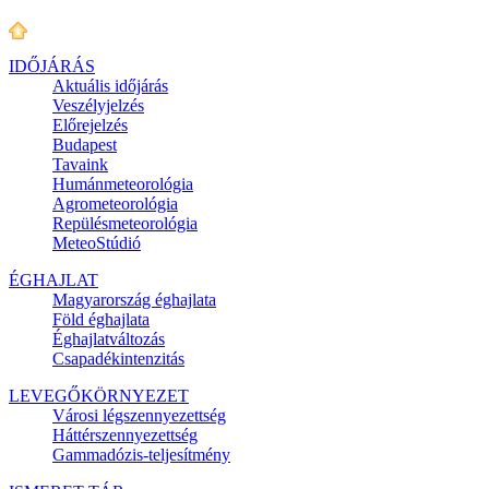
IDŐJÁRÁS
Aktuális
időjárás
Veszélyjelzés
Előrejelzés
Budapest
Tavaink
Humánmeteorológia
Agrometeorológia
Repülésmeteorológia
MeteoStúdió
ÉGHAJLAT
Magyarország éghajlata
Föld éghajlata
Éghajlatváltozás
Csapadékintenzitás
LEVEGŐKÖRNYEZET
Városi légszennyezettség
Háttérszennyezettség
Gammadózis-teljesítmény