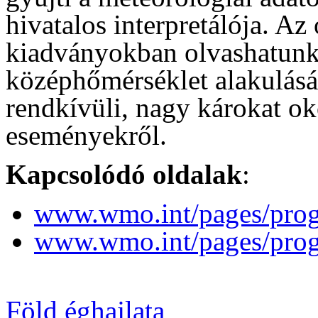
hivatalos interpretálója. Az
kiadványokban olvashatunk 
középhőmérséklet alakulásár
rendkívüli, nagy károkat ok
eseményekről.
Kapcsolódó oldalak
:
www.wmo.int/pages/pro
www.wmo.int/pages/pro
Föld éghajlata