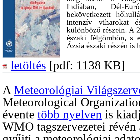
Indiában, Dél-Eur
bekövetkezett hőhull
intenzív viharokat é
különböző részein. A 
északi félgömbön, s 
Ázsia északi részén is 
letöltés
[pdf: 1138 KB]
A
Meteorológiai Világszerv
Meteorological Organization
évente
több nyelven
is kiadj
WMO tagszervezetei révén a
gyűjti a meteorológiai adato