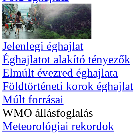
Jelenlegi éghajlat
Éghajlatot alakító tényezők
Elmúlt évezred éghajlata
Földtörténeti korok éghajla
Múlt forrásai
WMO állásfoglalás
Meteorológiai rekordok