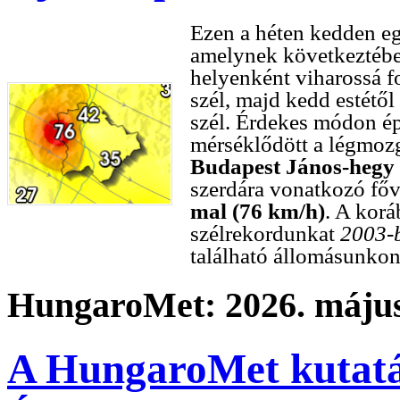
Ezen a héten kedden egy
amelynek következtébe
helyenként viharossá f
szél, majd kedd estétől
szél. Érdekes módon é
mérséklődött a légmozgá
Budapest János-hegy
szerdára vonatkozó főv
mal (76 km/h)
. A korá
szélrekordunkat
2003-
található állomásunko
HungaroMet: 2026. május
A HungaroMet kutatá