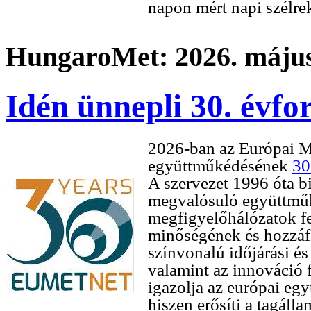
napon mért napi szélre
HungaroMet: 2026. május
Idén ünnepli 30. év
2026-ban az Európai M
együttműkédésének
30
A szervezet 1996 óta b
megvalósuló együttműk
megfigyelőhálózatok fe
minőségének és hozzáfé
színvonalú időjárási és
valamint az innováció f
igazolja az európai eg
hiszen erősíti a tagáll