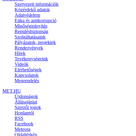
Szervezeti információk
Közérdekű adatok
Adatvédelem
Etika és antikorrupció
Minőségirányítás
Repülésbiztonság
Szolgáltatásaink
Pályázatok, projektek
Rendezvények
Hírek
Tevékenységeink
Videók
Elérhetőségek
Kapcsolatok
Megrendelés
MET.HU
Újdonságok
Állásajánlat
Szerzői jogok
Honlapról
RSS
Facebook
Meteora
Oldaltérkép