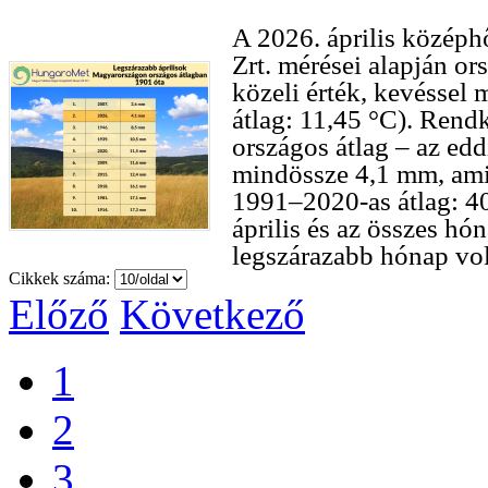
A 2026. április közép
Zrt. mérései alapján or
közeli érték, kevéssel
átlag: 11,45 °C). Rendk
országos átlag – az edd
mindössze 4,1 mm, ami
1991–2020-as átlag: 40
április és az összes hó
legszárazabb hónap vol
Cikkek száma:
Előző
Következő
1
2
3