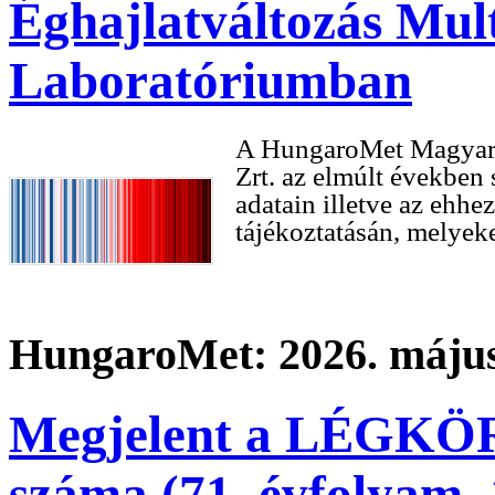
Éghajlatváltozás Mult
Laboratóriumban
A HungaroMet Magyar M
Zrt. az elmúlt években 
adatain illetve az ehhe
tájékoztatásán, melyek
HungaroMet: 2026. május
Megjelent a LÉGKÖR 
száma (71. évfolyam, 