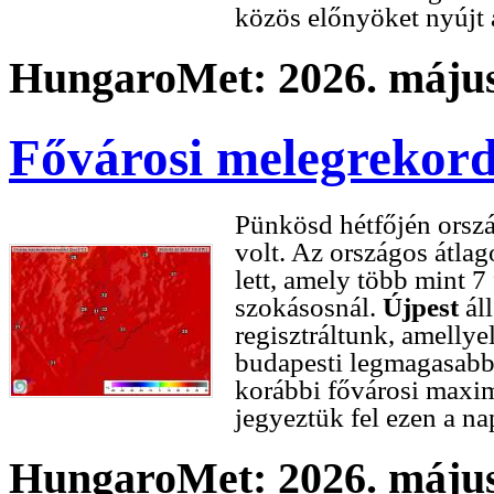
közös előnyöket nyújt a
HungaroMet: 2026. május
Fővárosi melegrekord
Pünkösd hétfőjén orszá
volt. Az országos átl
lett, amely több mint 
szokásosnál.
Újpest
ál
regisztráltunk, amellye
budapesti legmagasabb
korábbi fővárosi maxi
jegyeztük fel ezen a n
HungaroMet: 2026. május