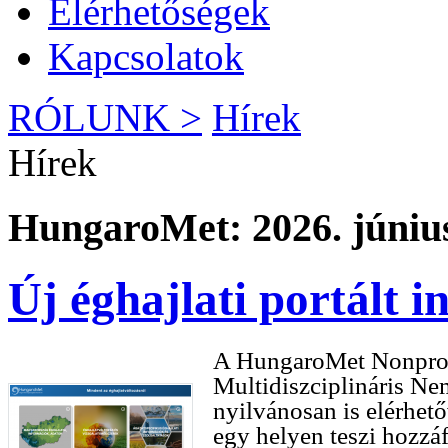
Elérhetőségek
Kapcsolatok
RÓLUNK >
Hírek
Hírek
HungaroMet: 2026. június
Új éghajlati portált 
A HungaroMet Nonprofit
Multidiszciplináris Ne
nyilvánosan is elérhetőv
egy helyen teszi hozzá