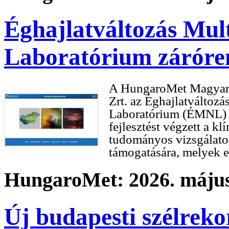
Éghajlatváltozás Mult
Laboratórium záróre
A HungaroMet
Magyar 
Zrt. az Éghajlatváltozá
Laboratórium (ÉMNL) k
fejlesztést végzett a k
tudományos vizsgálatok
támogatására, melyek e
HungaroMet: 2026. május
Új budapesti szélreko