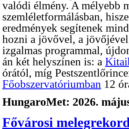
valódi élmény. A mélyebb m
szemléletformálásban, hiszen
eredmények segítenek mind
hozni a jövővel, a jövőjéve
izgalmas programmal, újdon
án két helyszínen is: a
Kitai
órától, míg Pestszentlőrinc
Főobszervatóriumban
12 ór
HungaroMet: 2026. május
Fővárosi melegrekordd