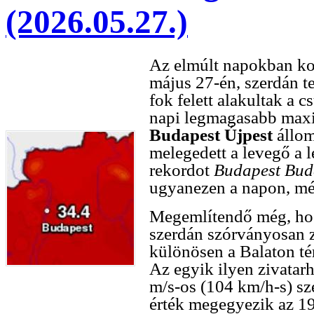
(2026.05.27.)
Az elmúlt napokban kor
május 27-én, szerdán t
fok felett alakultak a 
napi legmagasabb maxi
Budapest Újpest
állo
melegedett a levegő a 
rekordot
Budapest Bud
ugyanezen a napon, mé
Megemlítendő még, hog
szerdán szórványosan zá
különösen a Balaton té
Az egyik ilyen zivatar
m/s-os (104 km/h-s) szé
érték megegyezik az 1