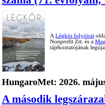
A
Légkör folyóirat
olda
Nonprofit Zrt. és a
Mag
tájékoztatójának legúj
HungaroMet: 2026. május
A második legszárazab