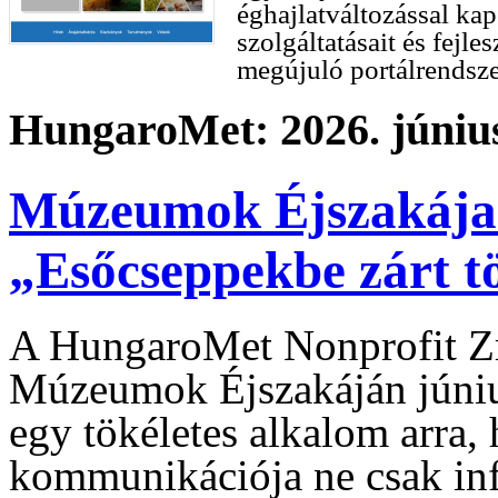
éghajlatváltozással kapc
szolgáltatásait és fejle
megújuló portálrendsze
HungaroMet: 2026. június
Múzeumok Éjszakája
„Esőcseppekbe zárt t
A HungaroMet Nonprofit Zrt.
Múzeumok Éjszakáján júniu
egy tökéletes alkalom arra
kommunikációja ne csak in