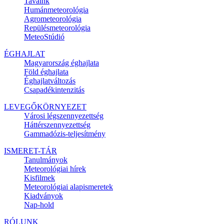
Tavaink
Humánmeteorológia
Agrometeorológia
Repülésmeteorológia
MeteoStúdió
ÉGHAJLAT
Magyarország éghajlata
Föld éghajlata
Éghajlatváltozás
Csapadékintenzitás
LEVEGŐKÖRNYEZET
Városi légszennyezettség
Háttérszennyezettség
Gammadózis-teljesítmény
ISMERET-TÁR
Tanulmányok
Meteorológiai hírek
Kisfilmek
Meteorológiai alapismeretek
Kiadványok
Nap-hold
RÓLUNK